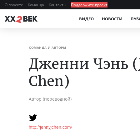
О проекте
Команда
Контакты
Поддержите проект
ВИДЕО
НОВОСТИ
ПУБ
КОМАНДА И АВТОРЫ
Дженни Чэнь (J
Chen)
Автор (переводной)
http://jennyjchen.com/