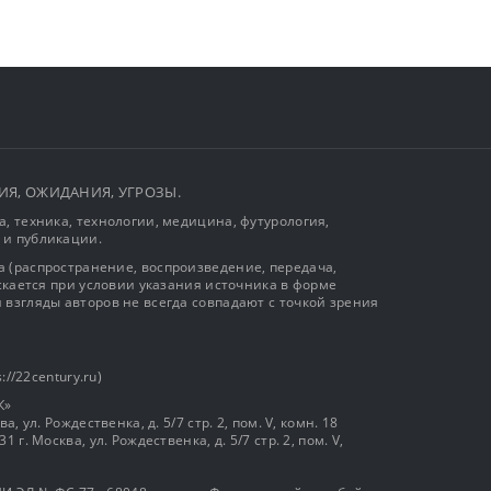
ЫТИЯ, ОЖИДАНИЯ, УГРОЗЫ.
, техника, технологии, медицина, футурология,
 и публикации.
 (распространение, воспроизведение, передача,
ускается при условии указания источника в форме
 взгляды авторов не всегда совпадают с точкой зрения
://22century.ru)
К»
, ул. Рождественка, д. 5/7 стр. 2, пом. V, комн. 18
г. Москва, ул. Рождественка, д. 5/7 стр. 2, пом. V,