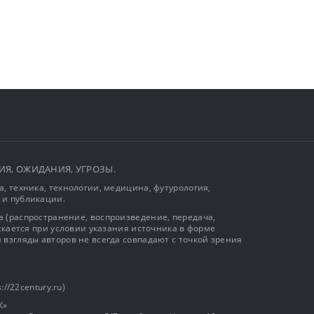
ЫТИЯ, ОЖИДАНИЯ, УГРОЗЫ.
, техника, технологии, медицина, футурология,
 и публикации.
 (распространение, воспроизведение, передача,
ускается при условии указания источника в форме
 взгляды авторов не всегда совпадают с точкой зрения
://22century.ru)
К»