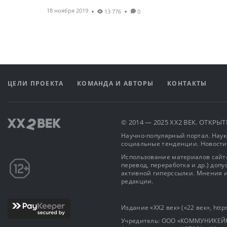
18 ноября 2019
13 776
0
ЦЕЛИ ПРОЕКТА
КОМАНДА И АВТОРЫ
КОНТАКТЫ
© 2014 — 2025 XX2 ВЕК. ОТКР
Научно-популярный портал. Наука
социальные тенденции. Новости
Использование материалов сайта
перевод, переработка и др.) доп
активной гиперссылки. Мнения и
редакции.
Издание «XX2 век» («22 век», https
Учредитель: OOO «КОММУНИКЕЙ