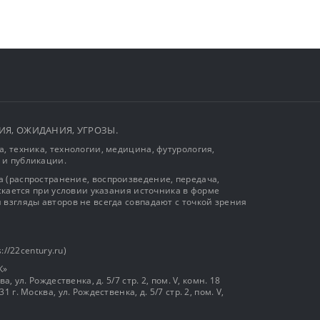
ЫТИЯ, ОЖИДАНИЯ, УГРОЗЫ.
, техника, технологии, медицина, футурология,
 и публикации.
 (распространение, воспроизведение, передача,
ускается при условии указания источника в форме
 взгляды авторов не всегда совпадают с точкой зрения
://22century.ru)
К»
, ул. Рождественка, д. 5/7 стр. 2, пом. V, комн. 18
г. Москва, ул. Рождественка, д. 5/7 стр. 2, пом. V,