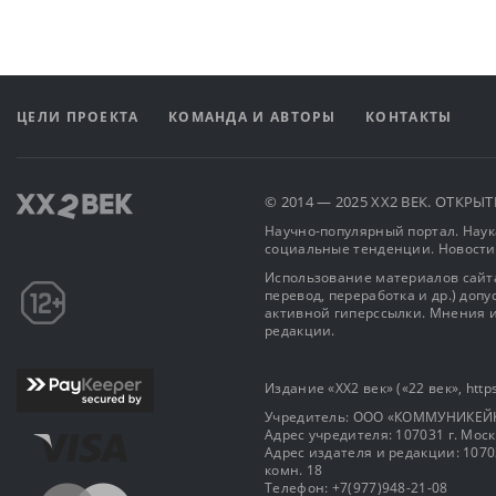
ЦЕЛИ ПРОЕКТА
КОМАНДА И АВТОРЫ
КОНТАКТЫ
© 2014 — 2025 XX2 ВЕК. ОТКР
Научно-популярный портал. Наука
социальные тенденции. Новости
Использование материалов сайта
перевод, переработка и др.) доп
активной гиперссылки. Мнения и
редакции.
Издание «XX2 век» («22 век», https
Учредитель: OOO «КОММУНИКЕЙ
Адрес учредителя: 107031 г. Москва
Адрес издателя и редакции: 107031 
комн. 18
Телефон: +7(977)948-21-08