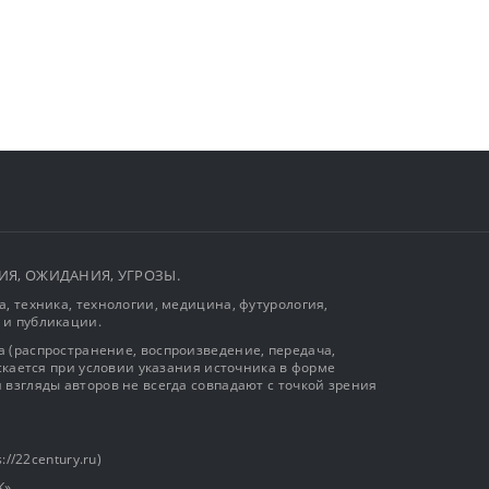
ЫТИЯ, ОЖИДАНИЯ, УГРОЗЫ.
, техника, технологии, медицина, футурология,
 и публикации.
 (распространение, воспроизведение, передача,
ускается при условии указания источника в форме
 взгляды авторов не всегда совпадают с точкой зрения
://22century.ru)
К»