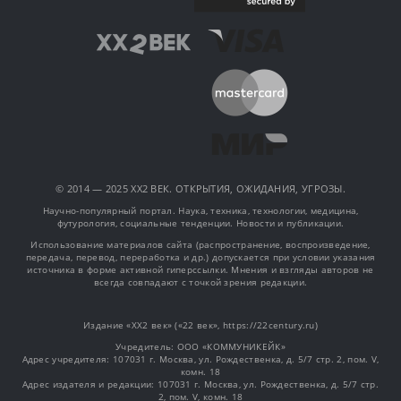
© 2014 — 2025 XX2 ВЕК. ОТКРЫТИЯ, ОЖИДАНИЯ, УГРОЗЫ.
Научно-популярный портал. Наука, техника, технологии, медицина,
футурология, социальные тенденции. Новости и публикации.
Использование материалов сайта (распространение, воспроизведение,
передача, перевод, переработка и др.) допускается при условии указания
источника в форме активной гиперссылки. Мнения и взгляды авторов не
всегда совпадают с точкой зрения редакции.
Издание «XX2 век» («22 век», https://22century.ru)
Учредитель: OOO «КОММУНИКЕЙК»
Адрес учредителя: 107031 г. Москва, ул. Рождественка, д. 5/7 стр. 2, пом. V,
комн. 18
Адрес издателя и редакции: 107031 г. Москва, ул. Рождественка, д. 5/7 стр.
2, пом. V, комн. 18