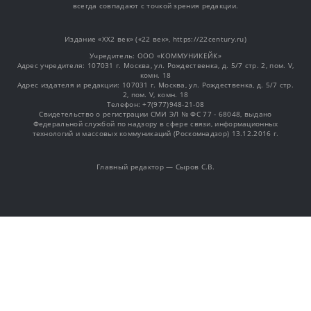
всегда совпадают с точкой зрения редакции.
Издание «XX2 век» («22 век», https://22century.ru)
Учредитель: OOO «КОММУНИКЕЙК»
Адрес учредителя: 107031 г. Москва, ул. Рождественка, д. 5/7 стр. 2, пом. V,
комн. 18
Адрес издателя и редакции: 107031 г. Москва, ул. Рождественка, д. 5/7 стр.
2, пом. V, комн. 18
Телефон: +7(977)948-21-08
Свидетельство о регистрации СМИ ЭЛ № ФС 77 - 68048, выдано
Федеральной службой по надзору в сфере связи, информационных
технологий и массовых коммуникаций (Роскомнадзор) 13.12.2016 г.
Главный редактор — Сыров С.В.