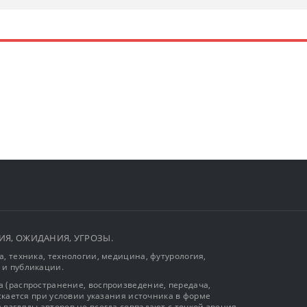
ЫТИЯ, ОЖИДАНИЯ, УГРОЗЫ.
, техника, технологии, медицина, футурология,
 и публикации.
 (распространение, воспроизведение, передача,
ускается при условии указания источника в форме
 взгляды авторов не всегда совпадают с точкой зрения